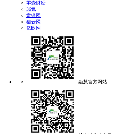
零壹财经
36氪
雷锋网
猎云网
亿欧网
融慧官方网站