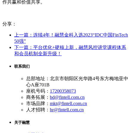
作共赢和价值共享。
分享：
上一篇：连续4年！融慧金科入选2023“IDC中国FinTech
50强”
下一篇：平台优化+硬核上新，融慧风控讲堂课程体系
和会员机制全新升级！
联系我们
总部地址：北京市朝阳区光华路4号东方梅地亚中
心A座701B
座机号码：
17200358073
商务拓展：
bd@fintell.com.cn
市场品牌：
mkt@fintell.com.cn
人才招聘：
hr@fintell.com.cn
关于融慧